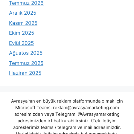
Temmuz 2026
Aralık 2025
Kasım 2025
Ekim 2025
Eylül 2025
Ağustos 2025
Temmuz 2025
Haziran 2025
Avrasya'nın en büyük reklam platformunda olmak için
Microsoft Teams:
reklam@avrasyamarketing.com
adresimizden veya Telegram: @Avrasyamarketing
adresimizden irtibat kurabilirsiniz. (Tek iletişim
adreslerimiz teams / telegram ve mail adresimizdir.
Harici hiçbir iletişim adresimiz bulunmamaktadır.