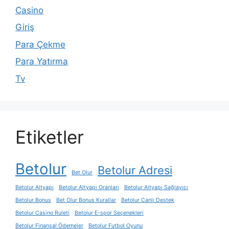
Casino
Giriş
Para Çekme
Para Yatırma
Tv
Etiketler
Betolur
Betolur Adresi
Bet Olur
Betolur Altyapı
Betolur Altyapı Oranları
Betolur Altyapı Sağlayıcı
Betolur Bonus
Bet Olur Bonus Kurallar
Betolur Canlı Destek
Betolur Casino Ruleti
Betolur E-spor Seçenekleri
Betolur Finansal Ödemeler
Betolur Futbol Oyunu