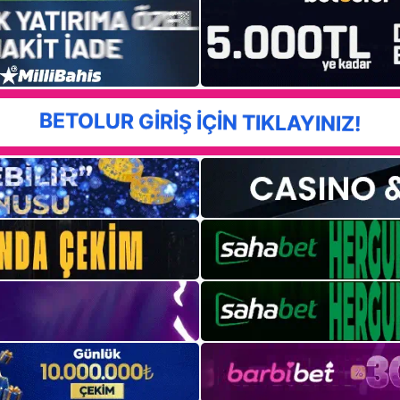
BETOLUR GİRİŞ İÇİN TIKLAYINIZ!