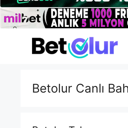
İçeriğe
atla
Betolur Canlı Bah