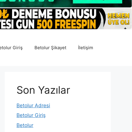
etolur Giriş
Betolur Şikayet
İletişim
Son Yazılar
Betolur Adresi
Betolur Giriş
Betolur