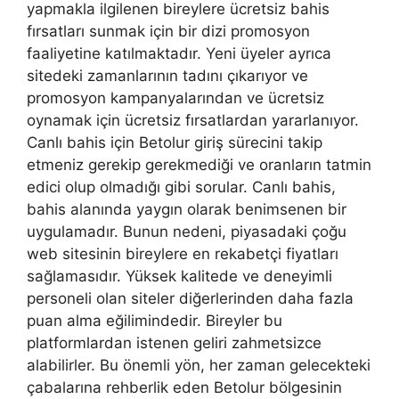
yapmakla ilgilenen bireylere ücretsiz bahis
fırsatları sunmak için bir dizi promosyon
faaliyetine katılmaktadır. Yeni üyeler ayrıca
sitedeki zamanlarının tadını çıkarıyor ve
promosyon kampanyalarından ve ücretsiz
oynamak için ücretsiz fırsatlardan yararlanıyor.
Canlı bahis için Betolur giriş sürecini takip
etmeniz gerekip gerekmediği ve oranların tatmin
edici olup olmadığı gibi sorular. Canlı bahis,
bahis alanında yaygın olarak benimsenen bir
uygulamadır. Bunun nedeni, piyasadaki çoğu
web sitesinin bireylere en rekabetçi fiyatları
sağlamasıdır. Yüksek kalitede ve deneyimli
personeli olan siteler diğerlerinden daha fazla
puan alma eğilimindedir. Bireyler bu
platformlardan istenen geliri zahmetsizce
alabilirler. Bu önemli yön, her zaman gelecekteki
çabalarına rehberlik eden Betolur bölgesinin