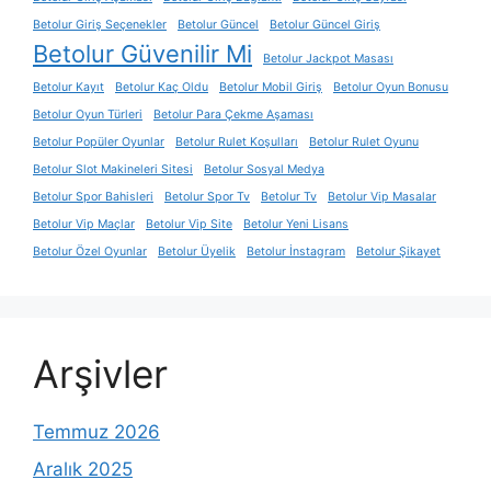
Betolur Giriş Seçenekler
Betolur Güncel
Betolur Güncel Giriş
Betolur Güvenilir Mi
Betolur Jackpot Masası
Betolur Kayıt
Betolur Kaç Oldu
Betolur Mobil Giriş
Betolur Oyun Bonusu
Betolur Oyun Türleri
Betolur Para Çekme Aşaması
Betolur Popüler Oyunlar
Betolur Rulet Koşulları
Betolur Rulet Oyunu
Betolur Slot Makineleri Sitesi
Betolur Sosyal Medya
Betolur Spor Bahisleri
Betolur Spor Tv
Betolur Tv
Betolur Vip Masalar
Betolur Vip Maçlar
Betolur Vip Site
Betolur Yeni Lisans
Betolur Özel Oyunlar
Betolur Üyelik
Betolur İnstagram
Betolur Şikayet
Arşivler
Temmuz 2026
Aralık 2025