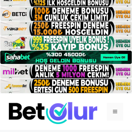
İçeriğe
atla
Menü