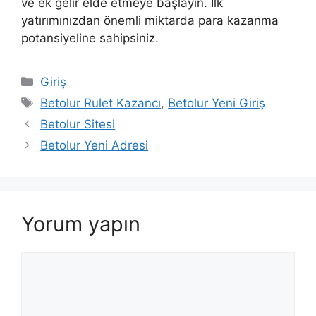
ve ek gelir elde etmeye başlayın. İlk
yatırımınızdan önemli miktarda para kazanma
potansiyeline sahipsiniz.
Kategoriler
Giriş
Etiketler
Betolur Rulet Kazancı
,
Betolur Yeni Giriş
Betolur Sitesi
Betolur Yeni Adresi
Yorum yapın
Yorum