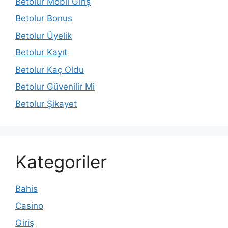
Betolur Mobil Giriş
Betolur Bonus
Betolur Üyelik
Betolur Kayıt
Betolur Kaç Oldu
Betolur Güvenilir Mi
Betolur Şikayet
Kategoriler
Bahis
Casino
Giriş