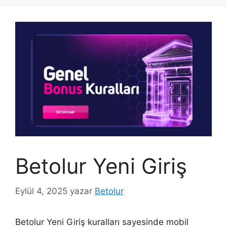
Betolur Yeni Giriş
Eylül 4, 2025
yazar
Betolur
Betolur Yeni Giriş kuralları sayesinde mobil