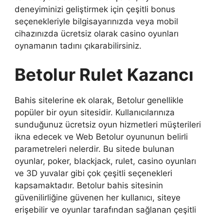
deneyiminizi geliştirmek için çeşitli bonus
seçenekleriyle bilgisayarınızda veya mobil
cihazınızda ücretsiz olarak casino oyunları
oynamanın tadını çıkarabilirsiniz.
Betolur Rulet Kazancı
Bahis sitelerine ek olarak, Betolur genellikle
popüler bir oyun sitesidir. Kullanıcılarınıza
sunduğunuz ücretsiz oyun hizmetleri müşterileri
ikna edecek ve Web Betolur oyununun belirli
parametreleri nelerdir. Bu sitede bulunan
oyunlar, poker, blackjack, rulet, casino oyunları
ve 3D yuvalar gibi çok çeşitli seçenekleri
kapsamaktadır. Betolur bahis sitesinin
güvenilirliğine güvenen her kullanıcı, siteye
erişebilir ve oyunlar tarafından sağlanan çeşitli