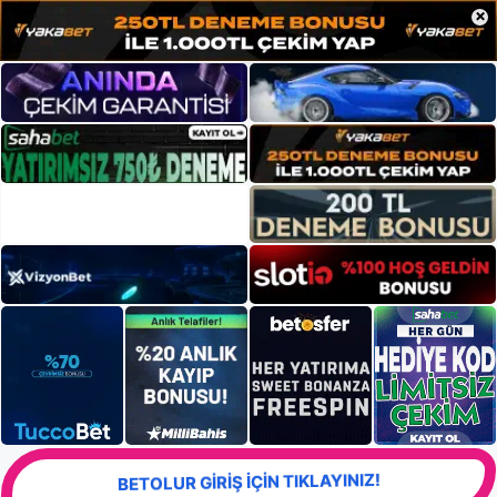
×
BETOLUR GİRİŞ İÇİN TIKLAYINIZ!