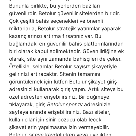
Bununla birlikte, bu yerlerden bazıları
güvenilirdir. Betolur güvenilir sitelerden biridir.
Çok çeşitli bahis seçenekleri ve önemli
miktarlarla, Betolur stratejik yatırımlar yaparak
kazançlarınızı artırma fırsatınız var. Bu
bağlamdaki en güvenilir bahis platformlarından
biri olarak kabul edilmektedir. Güvenilirliğine ek
olarak, site aynı zamanda bahisçileri de çeker.
Özellikle, selamlar Betolur sayısız şikayetiyle
gelirinizi artıracaktır. Sitenin tamamını
görüntülemek için lütfen Betolur şikayet giriş
adresinizi kullanarak giriş yapın. Artık siteye bu
özel adresten erişebilirsiniz. Bir düğmeye
tıklayarak, giriş
Betolur spor tv
adresinizle
sayfaya anında erişebilirsiniz. Bazı siteler,
kullanıcılar için sinir bozucu olabilecek
şikayetlerin yapılmasına izin vermeyebilir.
Betolur, siteye kaydolurken veya üyelikten