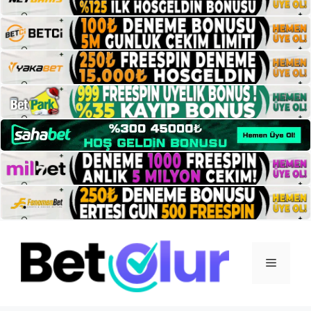
İçeriğe
atla
Menü