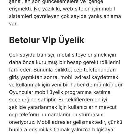
şansı, en son güncellemelere ve içeriğe
erişmekti. Ne yazık ki, web siteleri için mobil
sistemleri çevreleyen çok sayıda yanlış anlama
var.
Betolur Vip Üyelik
Çok sayıda bahisçi, mobil siteye erişmek için
daha önce kurulmuş bir hesap gerektirdiklerini
fark eder. Bununla birlikte, cep telefonundan
giriş yaptıktan sonra, mobil adresi kaydetmek
ve kullanmak için yeni bir haber de mümkündür.
Oyuncular mobil üyelik programına katılma
seçeneğine sahiptir. Bu tekliflerden en iyi
şekilde yararlanmak için kullanıcıların mevcut
cep telefonu numaralarını oluşturmasını
öneriyoruz. Mobil adresler gelişmektedir, çünkü
bunlara erişimi kısıtlamak yalnızca bilgisayar