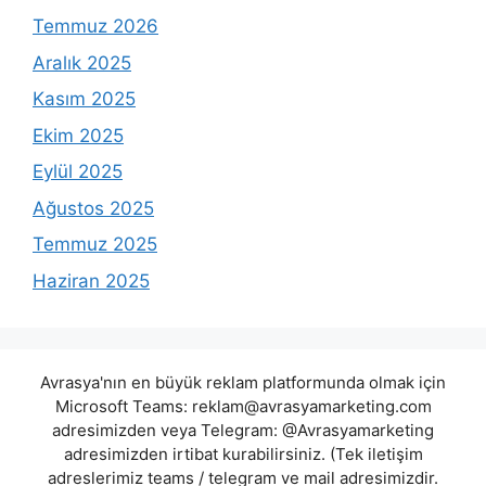
Temmuz 2026
Aralık 2025
Kasım 2025
Ekim 2025
Eylül 2025
Ağustos 2025
Temmuz 2025
Haziran 2025
Avrasya'nın en büyük reklam platformunda olmak için
Microsoft Teams:
reklam@avrasyamarketing.com
adresimizden veya Telegram: @Avrasyamarketing
adresimizden irtibat kurabilirsiniz. (Tek iletişim
adreslerimiz teams / telegram ve mail adresimizdir.